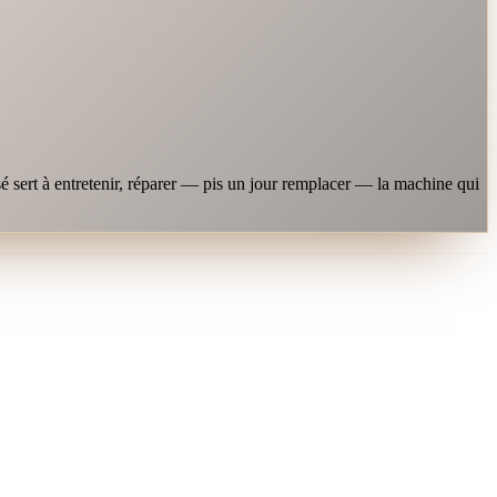
é sert à entretenir, réparer — pis un jour remplacer — la machine qui