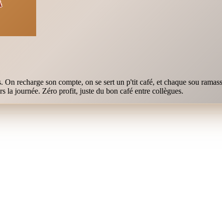
On recharge son compte, on se sert un p'tit café, et chaque sou ramass
 la journée. Zéro profit, juste du bon café entre collègues.