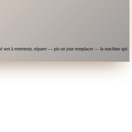
é sert à entretenir, réparer — pis un jour remplacer — la machine qui