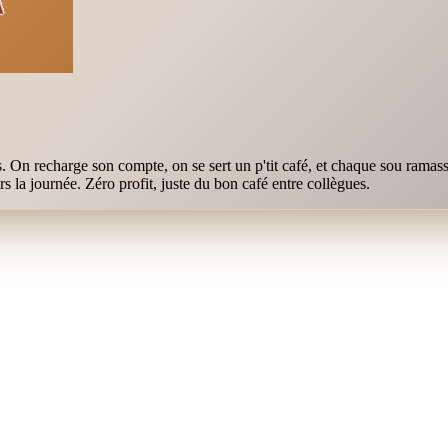
On recharge son compte, on se sert un p'tit café, et chaque sou ramass
 la journée. Zéro profit, juste du bon café entre collègues.